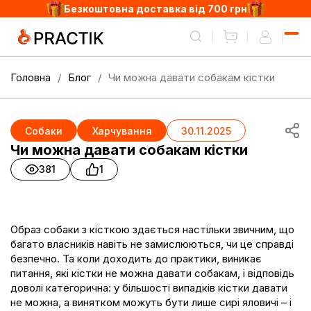
Безкоштовна доставка від 700 грн
Головна
Блог
Чи можна давати собакам кістки
Собаки
Харчування
30.11.2025
Чи можна давати собакам кістки
381
1
Образ собаки з кісткою здається настільки звичним, що
багато власників навіть не замислюються, чи це справді
безпечно. Та коли доходить до практики, виникає
питання,
які кістки не можна давати собакам
, і відповідь
доволі категорична: у більшості випадків кістки давати
не можна, а винятком можуть бути лише
сирі
яловичі
– і