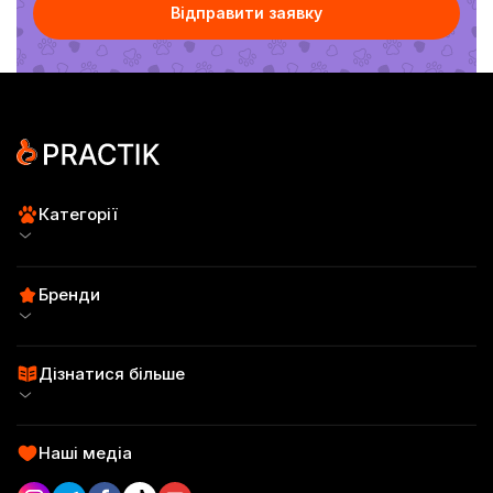
Відправити заявку
Категорії
Для собак
Бренди
Для котів
Practik Fresh
Пробні набори
Дізнатися більше
Practik Simple
Сертифікати
SuperFood
Practik Daily
Наші медіа
Відгуки
Смаколики