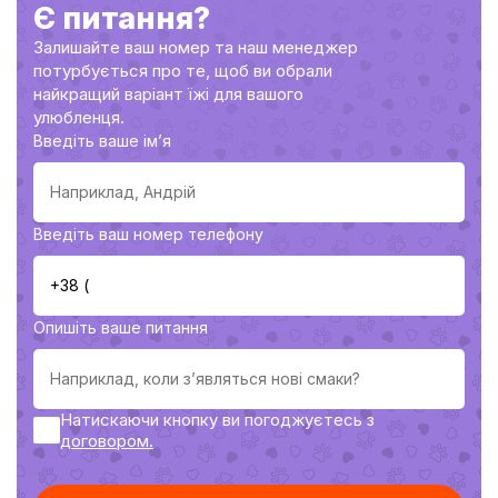
Є питання?
Залишайте ваш номер та наш менеджер
потурбується про те, щоб ви обрали
найкращий варіант їжі для вашого
улюбленця.
Введіть ваше імʼя
Введіть ваш номер телефону
Опишіть ваше питання
Натискаючи кнопку ви погоджуєтесь з
договoром.