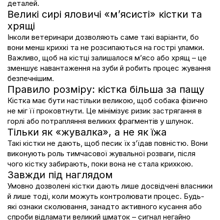
деталей.
Великі сирі яловичі «м’ясисті» кістки та
хрящі
Інколи ветеринари дозволяють саме такі варіанти, бо
вони менш крихкі та не розсипаються на гострі уламки.
Важливо, щоб на кістці залишалося м’ясо або хрящ – це
зменшує навантаження на зуби й робить процес жування
безпечнішим.
Правило розміру: кістка більша за пащу
Кістка має бути настільки великою, щоб
собака
фізично
не міг її проковтнути. Це мінімізує ризик застрягання в
горлі або потрапляння великих фрагментів у шлунок.
Тільки як «жувалка», а не як їжа
Такі кістки не дають, щоб песик їх з’їдав повністю. Вони
виконують роль тимчасової жувальної розваги, після
чого кістку забирають, поки вона не стала крихкою.
Завжди під наглядом
Умовно дозволені кістки дають лише досвідчені власники
й лише тоді, коли можуть контролювати процес. Будь-
які ознаки сколювання, занадто активного кусання або
спроби відламати великий шматок – сигнал негайно