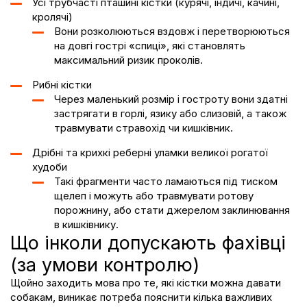
Усі трубчасті пташині кістки (
курячі
, індичі, качині,
кролячі)
Вони розколюються вздовж і перетворюються
на довгі гострі «спиці», які становлять
максимальний ризик проколів.
Рибні кістки
Через маленький розмір і гостроту вони здатні
застрягати
в горлі, язику або слизовій, а також
травмувати стравохід чи кишківник.
Дрібні та крихкі реберні уламки великої рогатої
худоби
Такі фрагменти часто ламаються під тиском
щелеп і можуть або травмувати ротову
порожнину, або стати джерелом заклинювання
в кишківнику.
Що інколи допускають фахівці
(за умови контролю)
Щойно заходить мова про те,
які кістки можна давати
собакам
, виникає потреба пояснити кілька важливих