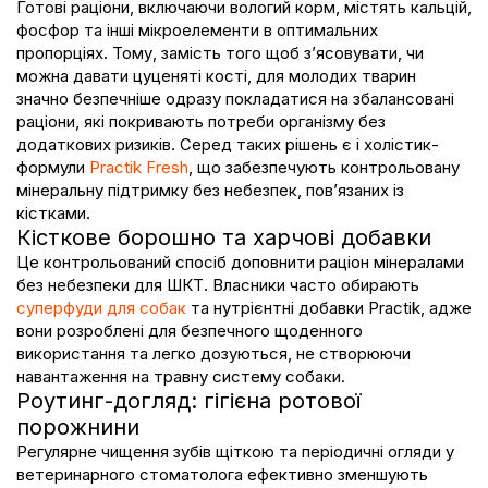
Готові раціони, включаючи
вологий корм
, містять кальцій,
фосфор та інші мікроелементи в оптимальних
пропорціях. Тому, замість того щоб з’ясовувати,
чи
можна давати цуценяті кості
, для молодих тварин
значно безпечніше одразу покладатися на збалансовані
раціони, які покривають потреби організму без
додаткових ризиків. Серед таких рішень є і холістик-
формули
Practik Fresh
, що забезпечують контрольовану
мінеральну підтримку без небезпек, пов’язаних із
кістками.
Кісткове борошно та харчові добавки
Це контрольований спосіб доповнити раціон мінералами
без небезпеки для ШКТ. Власники часто обирають
суперфуди для собак
та нутрієнтні добавки Practik, адже
вони розроблені для безпечного щоденного
використання
та легко дозуються, не створюючи
навантаження на травну систему собаки.
Роутинг-догляд: гігієна ротової
порожнини
Регулярне чищення зубів щіткою та періодичні огляди у
ветеринарного стоматолога ефективно зменшують