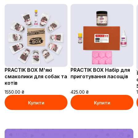
PRACTIK BOX М'які
PRACTIK BOX Набір для
смаколики для собак та
приготування ласощів
котів
1550.00
₴
425.00
₴
Купити
Купити
В кошику
В кошику