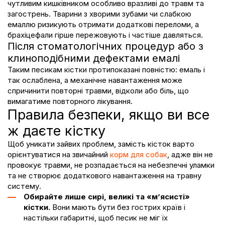
чутливим кишківником особливо вразливі до травм та
загострень. Тварини з хворими зубами чи слабкою
емаллю ризикують отримати додаткові переломи, а
брахіцефали гірше пережовують і частіше давляться.
Після стоматологічних процедур або з
клиноподібними дефектами емалі
Таким песикам кістки протипоказані повністю: емаль і
так ослаблена, а механічне навантаження може
спричинити повторні травми, відколи або біль, що
вимагатиме повторного лікування.
Правила безпеки, якщо ви все
ж даєте кістку
Щоб уникати зайвих проблем, замість кісток варто
орієнтуватися на звичайний
корм для собак
, адже він не
провокує травми, не розпадається на небезпечні уламки
та не створює додаткового навантаження на травну
систему.
Обирайте лише сирі, великі та «м’ясисті»
кістки.
Вони мають бути без гострих країв і
настільки габаритні, щоб песик не міг їх