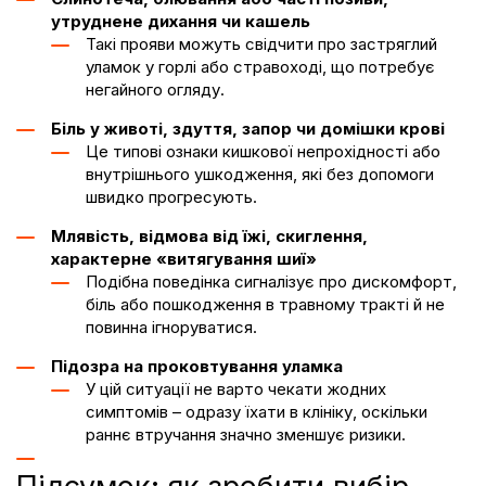
утруднене дихання чи кашель
Такі прояви можуть свідчити про застряглий
уламок у горлі або стравоході, що потребує
негайного огляду.
Біль у животі, здуття, запор чи домішки крові
Це типові ознаки кишкової непрохідності або
внутрішнього ушкодження, які без допомоги
швидко прогресують.
Млявість, відмова від їжі, скиглення,
характерне «витягування шиї»
Подібна поведінка сигналізує про дискомфорт,
біль або пошкодження в травному тракті й не
повинна ігноруватися.
Підозра на проковтування уламка
У цій ситуації не варто чекати жодних
симптомів – одразу їхати в клініку, оскільки
раннє втручання значно зменшує ризики.
Підсумок: як зробити вибір