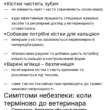
«Кістки чистять зуби»
не знімають наліт і часто спричиняють сколи емалі;
куди ефективніше працюють спеціальні жувальні
засоби та регулярний догляд у ветеринарного
стоматолога.
«Собакам потрібні кістки для кальцію»
мінерали з кісток засвоюються нерівномірно й
непередбачувано;
збалансовані раціони та добавки дають потрібну
кількість кальцію в контрольованій формі.
«
Варені
м’якші – безпечніші»
після варіння кістки стають крихкими та
розсипаються під тиском;
саме такі кістки найчастіше призводять до травм і
кишкової непрохідності.
Симптоми небезпеки: коли
терміново до ветеринара
Слинотеча, блювання або часті позиви,