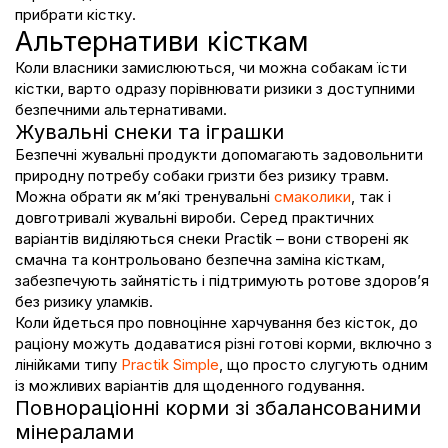
прибрати кістку.
Альтернативи кісткам
Коли власники замислюються,
чи можна собакам їсти
кістки
, варто одразу порівнювати ризики з доступними
безпечними альтернативами.
Жувальні снеки та іграшки
Безпечні жувальні продукти допомагають задовольнити
природну потребу собаки гризти без ризику травм.
Можна обрати як м’які тренувальні
смаколики
, так і
довготривалі жувальні вироби. Серед практичних
варіантів виділяються снеки Practik – вони створені як
смачна та контрольовано безпечна заміна кісткам,
забезпечують зайнятість і підтримують ротове здоров’я
без ризику уламків.
Коли йдеться про повноцінне харчування без кісток, до
раціону можуть додаватися різні готові корми, включно з
лінійками типу
Practik Simple
, що просто слугують одним
із можливих варіантів для щоденного годування.
Повнораціонні корми зі збалансованими
мінералами