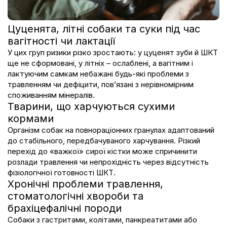
Цуценята
, літні собаки та суки під час
вагітності чи лактації
У цих груп ризики різко зростають: у цуценят зуби й ШКТ
ще не сформовані, у літніх – ослаблені, а вагітним і
лактуючим самкам небажані будь-які проблеми з
травленням чи дефіцити, пов’язані з нерівномірним
споживанням мінералів.
Тварини, що харчуються сухими
кормами
Організм собак на повнораціонних гранулах адаптований
до стабільного, передбачуваного харчування. Різкий
перехід до «важкої» сирої кістки може спричинити
розлади травлення чи непрохідність через відсутність
фізіологічної готовності ШКТ.
Хронічні проблеми травлення,
стоматологічні хвороби та
брахіцефалічні породи
Собаки з гастритами, колітами, панкреатитами або