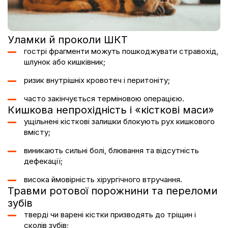
Уламки й проколи ШКТ
гострі фрагменти можуть пошкоджувати стравохід,
шлунок
або кишківник;
ризик внутрішніх кровотеч і перитоніту;
часто закінчується терміновою операцією.
Кишкова непрохідність і «кісткові маси»
ущільнені кісткові залишки блокують рух кишкового
вмісту;
виникають сильні болі, блювання та відсутність
дефекації;
висока ймовірність хірургічного втручання.
Травми ротової порожнини та переломи
зубів
тверді чи варені кістки призводять до тріщин і
сколів зубів;