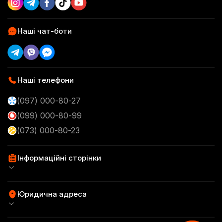
Practik Superfood
Блог
Аксесуари
Наші чат-боти
Practik Смаколик
Контакти
Брендоване печиво
Practik Original
Доставка та оплата
Наші телефони
(097) 000-80-27
(099) 000-80-99
(073) 000-80-23
Інформаційні сторінки
Договір публічної оферти
Юридична адреса
Повернення товару
UB UNION LLC - 08301, Київська обл., м.