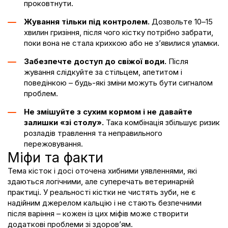
проковтнути.
Жування тільки під контролем.
Дозвольте 10–15
хвилин гризіння, після чого кістку потрібно забрати,
поки вона не стала крихкою або не з’явилися уламки.
Забезпечте доступ до свіжої води.
Після
жування слідкуйте за стільцем,
апетитом
і
поведінкою – будь-які зміни можуть бути сигналом
проблем.
Не змішуйте з
сухим кормом
і не давайте
залишки «зі столу».
Така комбінація збільшує ризик
розладів травлення та неправильного
пережовування.
Міфи та факти
Тема кісток і досі оточена хибними уявленнями, які
здаються логічними, але суперечать ветеринарній
практиці. У реальності кістки не чистять зуби, не є
надійним джерелом кальцію і не стають безпечними
після варіння – кожен із цих міфів може створити
додаткові проблеми зі здоров’ям.