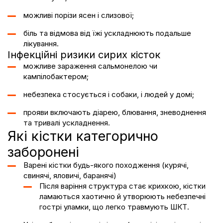
можливі порізи ясен і слизової;
біль та відмова від їжі ускладнюють подальше
лікування.
Інфекційні ризики сирих кісток
можливе зараження сальмонелою чи
кампілобактером;
небезпека стосується і собаки, і людей у домі;
прояви включають діарею, блювання, зневоднення
та тривалі ускладнення.
Які кістки категорично
заборонені
Варені кістки будь-якого походження (курячі,
свинячі
, яловичі,
баранячі
)
Після варіння структура стає крихкою, кістки
ламаються хаотично й утворюють небезпечні
гострі уламки, що легко травмують ШКТ.