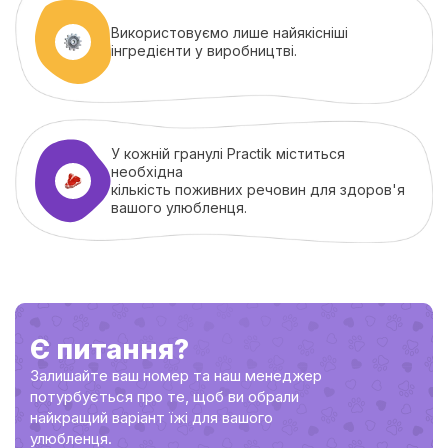
Використовуємо лише найякісніші
інгредієнти у виробництві.
У кожній гранулі Practik міститься
необхідна
кількість поживних речовин для здоров'я
вашого улюбленця.
Є питання?
Залишайте ваш номер та наш менеджер
потурбується про те, щоб ви обрали
найкращий варіант їжі для вашого
улюбленця.