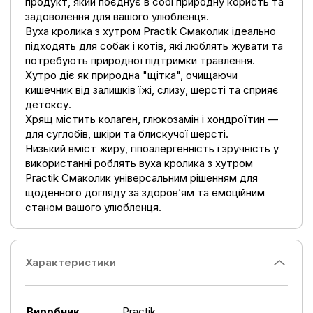
продукт, який поєднує в собі природну користь та
задоволення для вашого улюбленця.
Вуха кролика з хутром Practik Смаколик ідеально
підходять для собак і котів, які люблять жувати та
потребують природної підтримки травлення.
Хутро діє як природна "щітка", очищаючи
кишечник від залишків їжі, слизу, шерсті та сприяє
детоксу.
Хрящ містить колаген, глюкозамін і хондроїтин —
для суглобів, шкіри та блискучої шерсті.
Низький вміст жиру, гіпоалергенність і зручність у
використанні роблять вуха кролика з хутром
Practik Смаколик універсальним рішенням для
щоденного догляду за здоров’ям та емоційним
станом вашого улюбленця.
Характеристики
Виробник
Practik