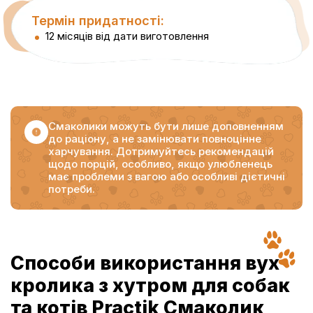
Термін придатності:
12 місяців від дати виготовлення
Смаколики можуть бути лише доповненням
до раціону, а не замінювати повноцінне
харчування. Дотримуйтесь рекомендацій
щодо порцій, особливо, якщо улюбленець
має проблеми з вагою або особливі дієтичні
потреби.
Способи використання вух
кролика з хутром для собак
та котів Practik Смаколик