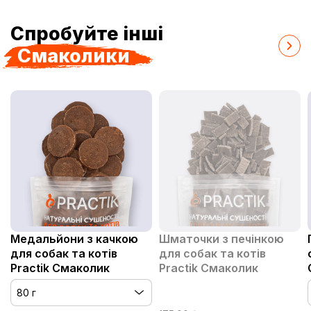
Спробуйте інші
Смаколики
Медальйони з качкою
Шматочки з печінкою
для собак та котів
для собак та котів
Practik Смаколик
Practik Смаколик
80 г
80 г