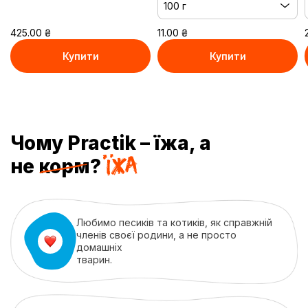
100 г
10*100 г
100 г
425.00
₴
11.00
₴
Купити
Купити
В кошику
В кошику
Чому Practik – їжа, а
не
корм?
Любимо песиків та котиків, як справжній
членів своєї родини, а не просто
домашніх
тварин.