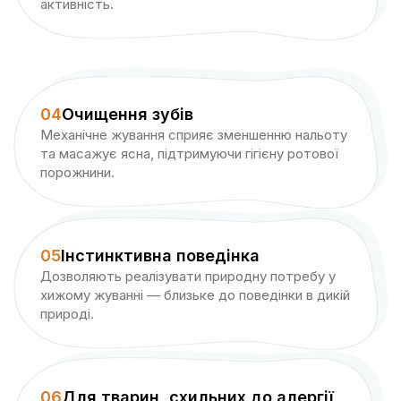
активність.
04
Очищення зубів
Механічне жування сприяє зменшенню нальоту
та масажує ясна, підтримуючи гігієну ротової
порожнини.
05
Інстинктивна поведінка
Дозволяють реалізувати природну потребу у
хижому жуванні — близьке до поведінки в дикій
природі.
06
Для тварин, схильних до алергії