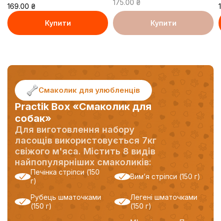
175.00
₴
200 г
169.00
₴
Купити
Купити
В кошику
В кошику
Смаколик для улюбленців
Practik Box «Смаколик для
собак»
Для виготовлення набору
ласощів використовується 7кг
свіжого м'яса. Містить 8 видів
найпопулярніших смаколиків:
Печінка стріпси (150
Вим’я стріпси (150 г)
г)
Рубець шматочками
Легені шматочками
(150 г)
(150 г)