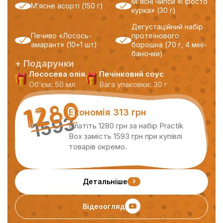
М'ясні чипси «‎Просто
М’ясне асорті (150 г)
курка» (30 г)
Дегустаційний набір
Печиво «Лосось-
протеїнового
амарант» (10+1 шт)
борошна (70 г, 4 міні-
баночки)
+ Подарунки
Лососева олія
Печінковий соус
Обʼєм: 50 мл
Вага упаковки: 30 г
1280
Економія 313 грн
1593
Платіть 1280 грн за набір Practik
Box замість 1593 грн при купівлі
товарів окремо.
Детальніше
Відеоогляд