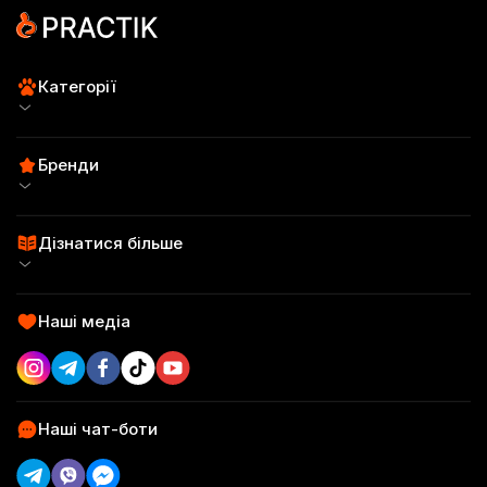
Категорії
Для собак
Бренди
Для котів
Practik Fresh
Пробні набори
Дізнатися більше
Practik Simple
Сертифікати
SuperFood
Practik Daily
Наші медіа
Відгуки
Смаколики
Practik Superfood
Блог
Аксесуари
Наші чат-боти
Practik Смаколик
Контакти
Брендоване печиво