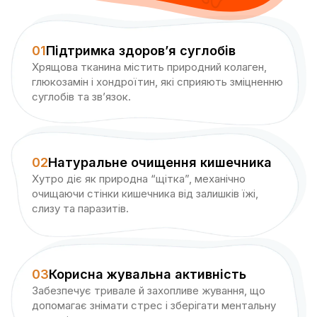
01
Підтримка здоров’я суглобів
Хрящова тканина містить природний колаген,
глюкозамін і хондроїтин, які сприяють зміцненню
суглобів та зв’язок.
02
Натуральне очищення кишечника
Хутро діє як природна “щітка”, механічно
очищаючи стінки кишечника від залишків їжі,
слизу та паразитів.
03
Корисна жувальна активність
Забезпечує тривале й захопливе жування, що
допомагає знімати стрес і зберігати ментальну