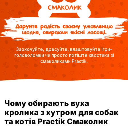
Даруйте радість своєму улюбленцю
щодня, обираючи якісні ласощі.
Заохочуйте, дресуйте, влаштовуйте ігри-
головоломки чи просто потіште хвостика зі
смаколиками Practik.
Чому обирають вуха
кролика з хутром для собак
та котів Practik Смаколик