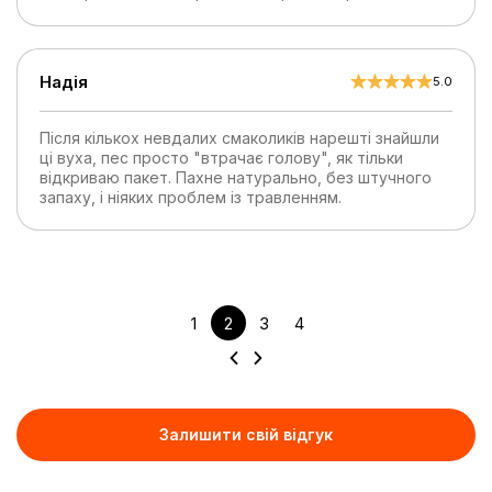
Надія
5.0
Після кількох невдалих смаколиків нарешті знайшли
ці вуха, пес просто "втрачає голову", як тільки
відкриваю пакет. Пахне натурально, без штучного
запаху, і ніяких проблем із травленням.
1
2
3
4
Залишити свій відгук