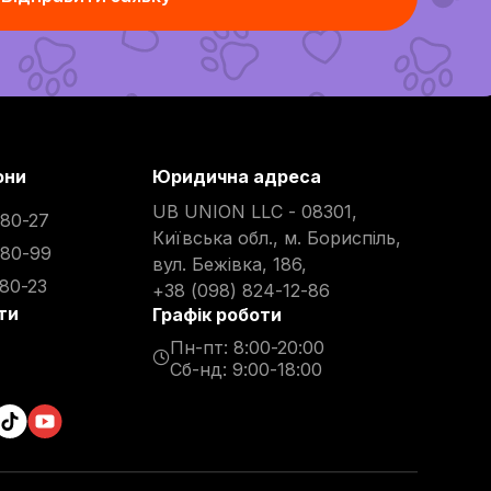
они
Юридична адреса
UB UNION LLC - 08301,
-80-27
Київська обл., м. Бориспіль,
-80-99
вул. Бежівка, 186,
-80-23
+38 (098) 824-12-86
ти
Графік роботи
Пн-пт: 8:00-20:00
Сб-нд: 9:00-18:00