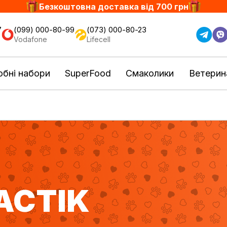
Безкоштовна доставка від 700 грн
7
(099) 000-80-99
(073) 000-80-23
Vodafone
Lifecell
бні набори
SuperFood
Смаколики
Ветерин
ACTIK