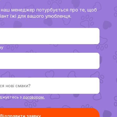
?
 наш менеджер потурбується про те, щоб
іант їжі для вашого улюбленця.
ну
оджуєтесь з
договoром.
Відправити заявку