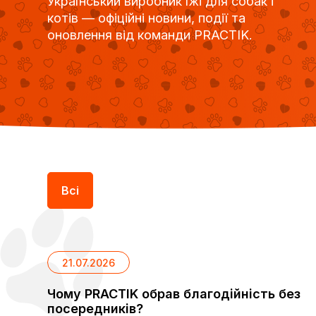
Український виробник їжі для собак і
котів — офіційні новини, події та
оновлення від команди PRACTIK.
Всі
21.07.2026
Чому PRACTIK обрав благодійність без
посередників?