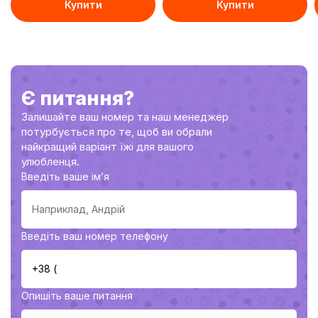
Купити
Купити
В кошику
В кошику
Є питання?
Залишайте ваш номер та наш менеджер
потурбується про те, щоб ви обрали
найкращий варіант їжі для вашого
улюбленця.
Введіть ваше імʼя
Введіть ваш номер телефону
Опишіть ваше питання