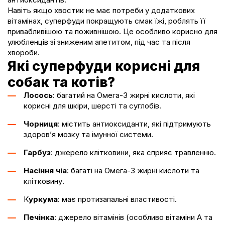
Навіть якщо хвостик не має потреби у додаткових
вітамінах, суперфуди покращують смак їжі, роблять її
привабливішою та поживнішою. Це особливо корисно для
улюбленців зі зниженим апетитом, під час та після
хвороби.
Які суперфуди корисні для
собак та котів?
Лосось
: багатий на Омега-3 жирні кислоти, які
корисні для шкіри, шерсті та суглобів.
Чорниця
: містить антиоксиданти, які підтримують
здоров’я мозку та імунної системи.
Гарбуз
: джерело клітковини, яка сприяє травленню.
Насіння чіа
: багаті на Омега-3 жирні кислоти та
клітковину.
К
уркума
: має протизапальні властивості.
Печінка
: джерело вітамінів (особливо вітаміни A та