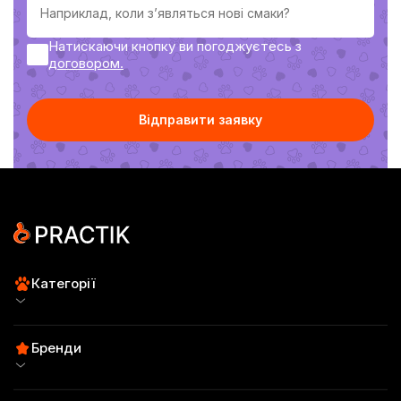
Натискаючи кнопку ви погоджуєтесь з
договoром.
Відправити заявку
Категорії
Для собак
Бренди
Для котів
Practik Fresh