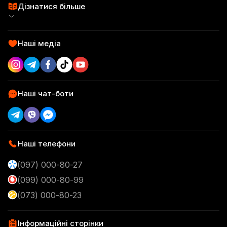
Пробні набори
Дізнатися більше
Practik Simple
Сертифікати
SuperFood
Practik Daily
Наші медіа
Відгуки
Смаколики
Practik Superfood
Блог
Аксесуари
Наші чат-боти
Practik Смаколик
Контакти
Брендоване печиво
Practik Original
Доставка та оплата
Наші телефони
(097) 000-80-27
(099) 000-80-99
(073) 000-80-23
Інформаційні сторінки