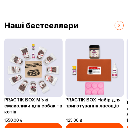
здоров’я та енергії. Які корми належать до
преміум класу? Корми преміум класу […]
Наші бестселлери
PRACTIK BOX М'які
PRACTIK BOX Набір для
смаколики для собак та
приготування ласощів
котів
1550.00
₴
425.00
₴