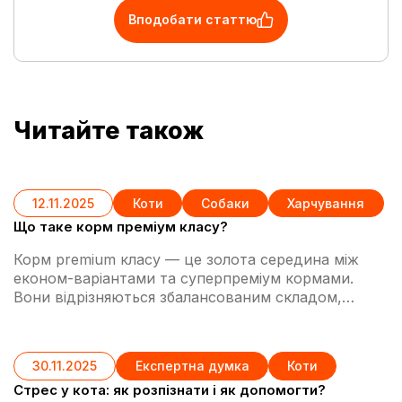
Вподобати статтю
Читайте також
12.11.2025
Коти
Собаки
Харчування
Що таке корм преміум класу?
Корм premium класу — це золота середина між
економ-варіантами та суперпреміум кормами.
Вони відрізняються збалансованим складом,
якісними інгредієнтами та доступною ціною. Ці
корми розроблені для повноцінного харчування
улюбленців з урахуванням їхніх потреб, легко
30.11.2025
Експертна думка
Коти
засвоюються та забезпечують організм хвостиків
Cтрес у кота: як розпізнати і як допомогти?
всіма необхідними поживними речовинами для