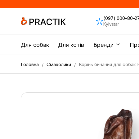
(097) 000-80-2
Kyivstar
Для собак
Для котів
Бренди
Про
Головна
Смаколики
Корінь бичачий для собак 