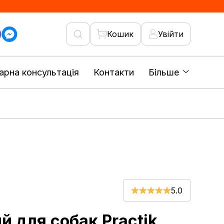
Кошик
Увійти
арна консультація
Контакти
Більше
5.0
й для собак Practik