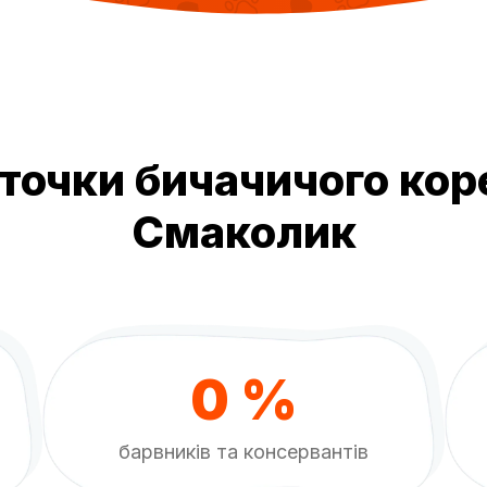
очки бичачичого корен
Смаколик
0 %
барвників та консервантів