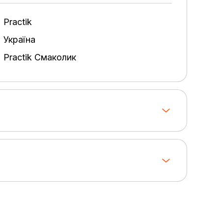
Practik
Україна
Practik Смаколик