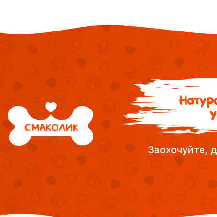
Натура
у
Заохочуйте, д