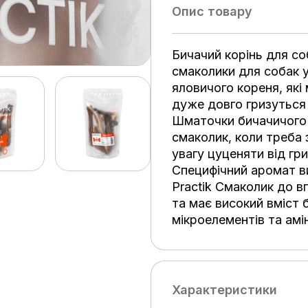
Опис товару
Бичачий корінь для со
смаколики для собак 
яловичого кореня, які
дуже довго гризуться
Шматочки бичачичого 
смаколик, коли треба 
увагу цуценяти від гри
Специфічний аромат в
Practik Смаколик до 
та має високий вміст б
мікроелементів та амі
Характеристики