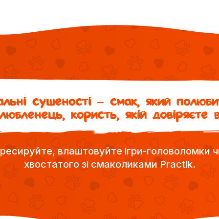
льні сушеності – смак, який полюб
любленець, користь, якій довіряєте 
ресируйте, влаштовуйте ігри-головоломки ч
хвостатого зі смаколиками Practik.