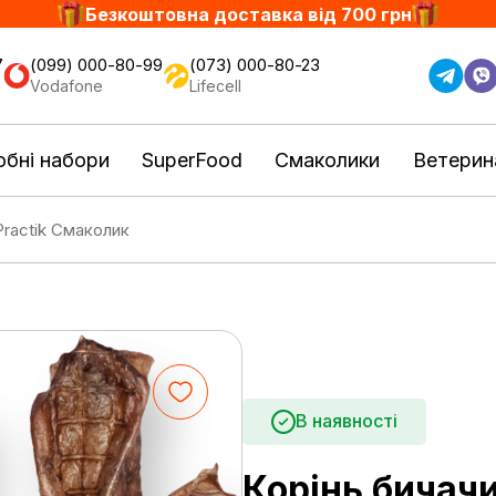
Безкоштовна доставка від 700 грн
7
(099) 000-80-99
(073) 000-80-23
Vodafone
Lifecell
бні набори
SuperFood
Смаколики
Ветерин
Practik Смаколик
В наявності
Корінь бичачи