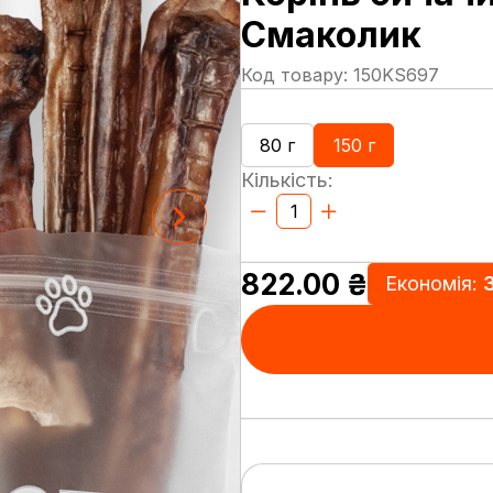
Смаколик
Код товару: 150KS697
80 г
150 г
Кількість:
822.00
₴
Економія: