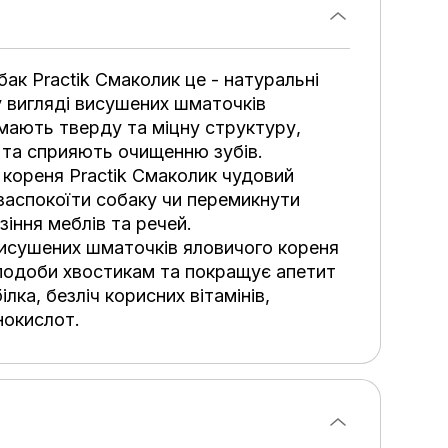
бак Practik Смаколик це - натуральні
у вигляді висушених шматочків
 мають тверду та міцну структуру,
 та сприяють очищенню зубів.
кореня Practik Смаколик чудовий
заспокоїти собаку чи перемикнути
зіння меблів та речей.
исушених шматочків яловичого кореня
вподоби хвостикам та покращує апетит
ілка, безліч корисних вітамінів,
нокислот.