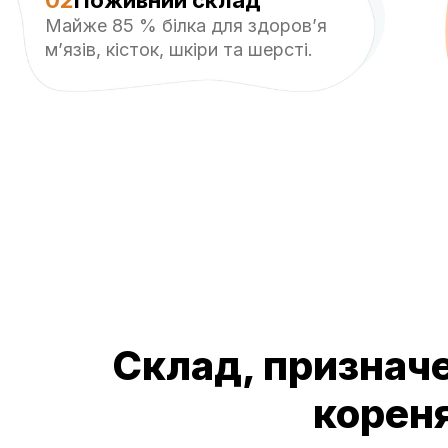
02
Поживний склад
Майже 85 % білка для здоров’я
м’язів, кісток, шкіри та шерсті.
Склад, призначе
кореня