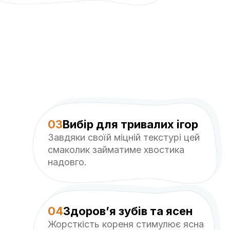
03
Вибір для тривалих ігор
Завдяки своїй міцній текстурі цей
смаколик займатиме хвостика
надовго.
04
Здоров’я зубів та ясен
Жорсткість кореня стимулює ясна