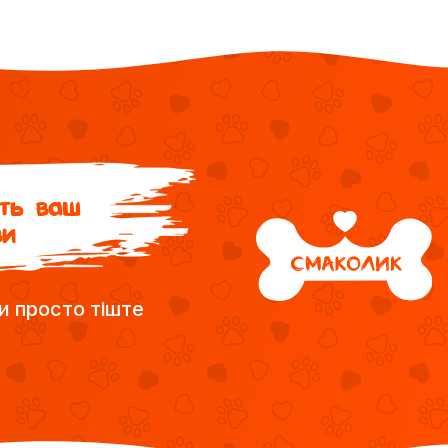
ить ваш
ви
и просто тіште