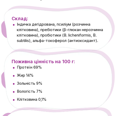
Склад:
Індичка дегідрована, псиліум (розчинна
клітковина), пребіотики (β-глюкан нерозчинна
клітковина), пробіотики (B. licheniformis, B.
subtilis), альфа-токоферол (антиоксидант).
Поживна цінність на 100 г:
Протеїн 69%
Жир 14%
Зольність 9%
Вологість 7%
Клітковина 0,1%