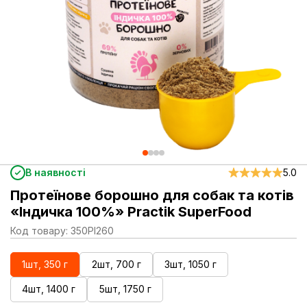
В наявності
5.0
Протеїнове борошно для собак та котів
«Індичка 100%» Practik SuperFood
Код товару: 350PI260
1шт, 350 г
2шт, 700 г
3шт, 1050 г
4шт, 1400 г
5шт, 1750 г