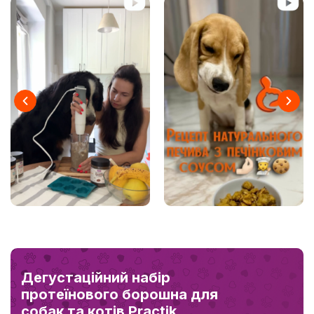
Дегустаційний набір
протеїнового борошна для
собак та котів Practik