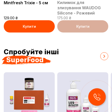
Килимок для
Mintfresh Trixie - 5 см
злизування WAUDOG
Silicone - Рожевий
129.00
₴
175.00
₴
Купити
Купити
В кошику
В кошику
Спробуйте інші
SuperFood