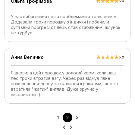
Ольга Трофімова
5.0
У нас вибагливий пес з проблемами з травленням.
Додавали трохи порошку з індички і побачили
суттєвий прогрес: стілець став стабільним, шлунок
не турбує.
Анна Величко
5.0
Я вносила цей порошок у вологий корм, коли наш
пес трохи втратив вагу. Через раз відчув явне
пожвавлення: знову зацікавився іграшками, шерсть
втратила "жатий" вигляд. Дуже зручно у
використанні)
1
2
3