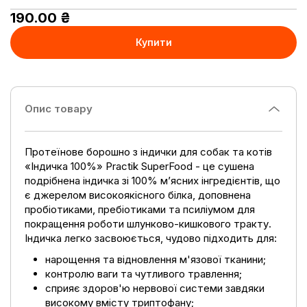
190.00
₴
Купити
Опис товару
Протеїнове борошно з індички для собак та котів
«Індичка 100%» Practik SuperFood - це сушена
подрібнена індичка зі 100% м’ясних інгредієнтів, що
є джерелом високоякісного білка, доповнена
пробіотиками, пребіотиками та псиліумом для
покращення роботи шлунково-кишкового тракту.
Індичка легко засвоюється, чудово підходить для:
нарощення та відновлення м'язової тканини;
контролю ваги та чутливого травлення;
сприяє здоров'ю нервової системи завдяки
високому вмісту триптофану;