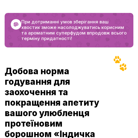
При дотриманні умов зберігання ваш
хвостик зможе насолоджуватись корисним
та ароматним суперфудом впродовж всього
терміну придатності!
Добова норма
годування для
заохочення та
покращення апетиту
вашого улюбленця
протеїновим
борошном «Індичка