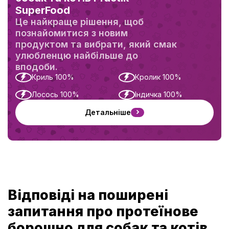
SuperFood
Це найкраще рішення, щоб
познайомитися з новим
продуктом та вибрати, який смак
улюбленцю найбільше до
вподоби.
Криль 100%
Кролик 100%
Лосось 100%
Індичка 100%
Детальніше
Відповіді на поширені
запитання про протеїнове
борошно для собак та котів