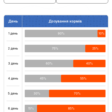
День
Дозування кормів
1 день
90%
10%
2 день
75%
25%
3 день
60%
40%
4 день
45%
55%
5 день
30%
70%
6 день
15%
85%