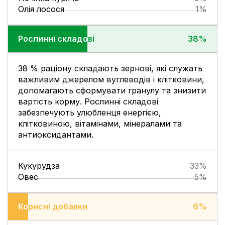
Олія лосося
1%
Рослинні складові
Рослинні складові
38%
38 % раціону складають зернові, які служать
важливим джерелом вуглеводів і клітковини,
допомагають сформувати гранулу та знизити
вартість корму. Рослинні складові
забезпечують улюбленця енергією,
клітковиною, вітамінами, мінералами та
антиоксидантами.
Кукурудза
33%
Овес
5%
Корисні добавки
Корисні добавки
6%