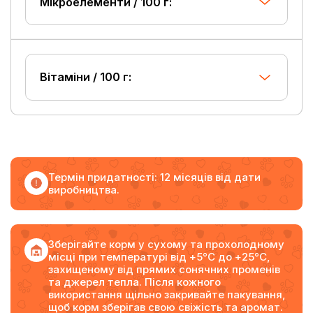
Мікроелементи / 100 г:
Вітаміни / 100 г:
Термін придатності: 12 місяців від дати
виробництва.
Зберігайте корм у сухому та прохолодному
місці при температурі від +5°C до +25°C,
захищеному від прямих сонячних променів
та джерел тепла. Після кожного
використання щільно закривайте пакування,
щоб корм зберігав свою свіжість та аромат.