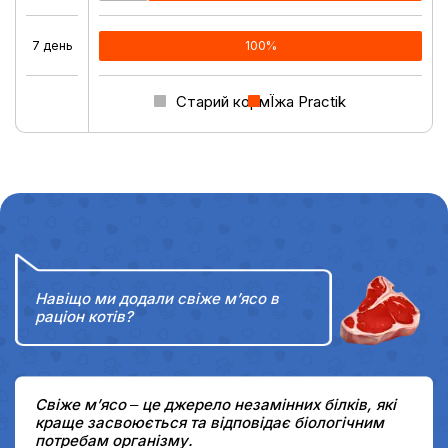
7 день
0%
100%
Старий корм
Їжа Practik
Навіщо ми додали свіже м’ясо в
раціон котів?
Свіже м’ясо ‒ це джерело незамінних білків, які
краще засвоюється та відповідає біологічним
потребам організму.