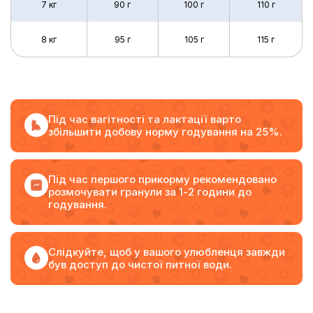
7 кг
90 г
100 г
110 г
8 кг
95 г
105 г
115 г
Під час вагітності та лактації варто
збільшити добову норму годування на 25%.
Під час першого прикорму рекомендовано
розмочувати гранули за 1-2 години до
годування.
Слідкуйте, щоб у вашого улюбленця завжди
був доступ до чистої питної води.