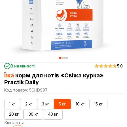
В наявності
5.0
Їжа
корм
для котів «Свіжа курка»
Practik Daily
Код товару: 5CHD997
1 кг
2 кг
3 кг
5 кг
10 кг
15 кг
20 кг
30 кг
40 кг
Кількість: