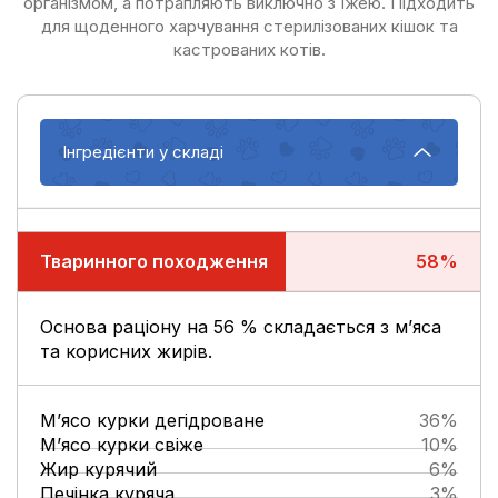
організмом, а потрапля­ють виключно з їжею. Підходить
для щоденного харчування стерилізованих кішок та
кастрованих котів.
Інгредієнти у складі
Тваринного походження
Тваринного походження
58%
Основа раціону на 56 % складається з м’яса
та корисних жирів.
М’ясо курки дегідроване
36%
М’ясо курки свіже
10%
Жир курячий
6%
Печінка куряча
3%