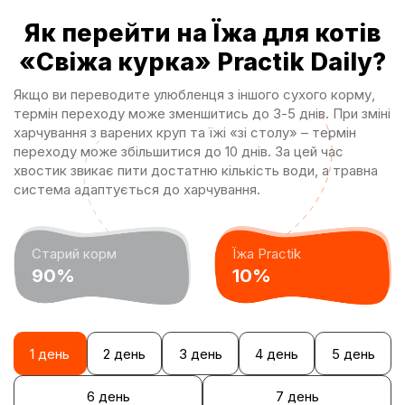
Як перейти на Їжа для котів
«Свіжа курка» Practik Daily?
Якщо ви переводите улюбленця з іншого cyxoгo корму,
термін переходу може зменшитись до 3-5 днів. При зміні
харчування з варених круп та їжі «зі столу» – термін
переходу може збільшитися до 10 днів. За цей час
хвостик звикає пити достатню кількість води, а травна
система адаптується до харчування.
Старий корм
Їжа Practik
90%
10%
1 день
2 день
3 день
4 день
5 день
6 день
7 день