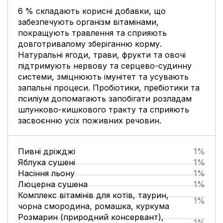
6 % складають корисні добавки, що
забезпечують організм вітамінами,
покращують травлення та сприяють
довготривалому зберіганню корму.
Натуральні ягоди, трави, фрукти та овочі
підтримують нервову та серцево-судинну
системи, зміцнюють імунітет та усувають
запальні процеси. Пробіотики, пребіотики та
псиліум допомагають запобігати розладам
шлунково-кишкового тракту та сприяють
засвоєнню усіх поживних речовин.
Пивні дріжджі
1%
Яблука сушені
1%
Насіння льону
1%
Люцерна сушена
1%
Комплекс вітамінів для котів, таурин,
1%
чорна смородина, ромашка, куркума
Розмарин (природний консервант),
1%