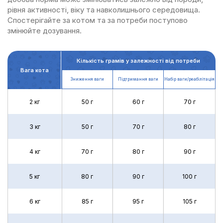
рівня активності, віку та навколишнього середовища.
Спостерігайте за котом та за потреби поступово
змінюйте дозування.
Кількість грамів у залежності від потреби
Вага кота
Зниження ваги
Підтримання ваги
Набір ваги/реабілітація
2 кг
50 г
60 г
70 г
3 кг
50 г
70 г
80 г
4 кг
70 г
80 г
90 г
5 кг
80 г
90 г
100 г
6 кг
85 г
95 г
105 г