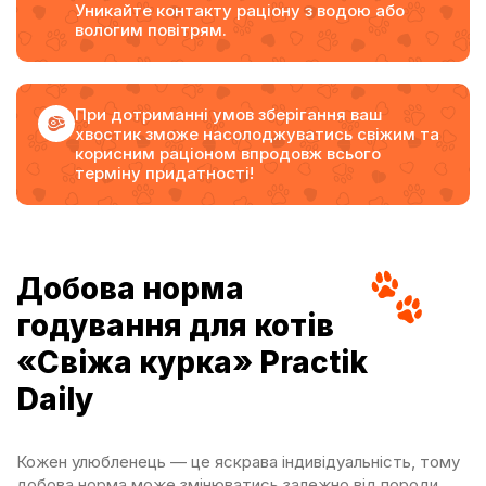
Уникайте контакту раціону з водою або
вологим повітрям.
При дотриманні умов зберігання ваш
хвостик зможе насолоджуватись свіжим та
корисним раціоном впродовж всього
терміну придатності!
Добова норма
годування для котів
«Свіжа курка» Practik
Daily
Кожен улюбленець — це яскрава індивідуальність, тому
добова норма може змінюватись залежно від породи,