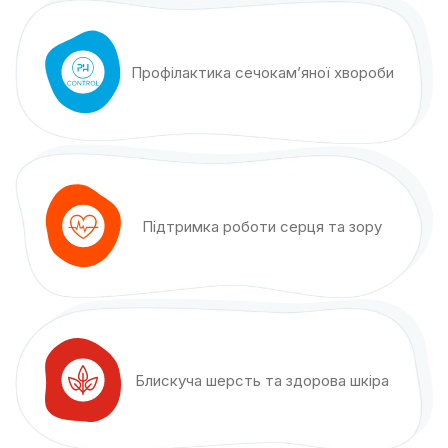
Профілактика сечокам’яної хвороби
Підтримка роботи серця та зору
Блискуча шерсть та здорова шкіра