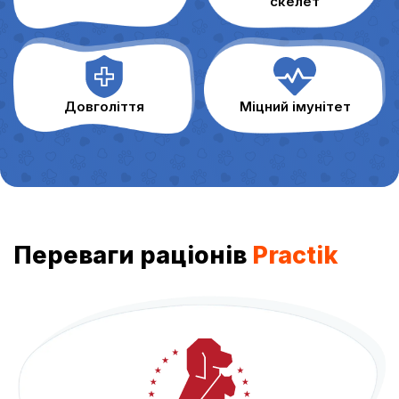
скелет
Довголіття
Міцний імунітет
Переваги раціонів
Practik