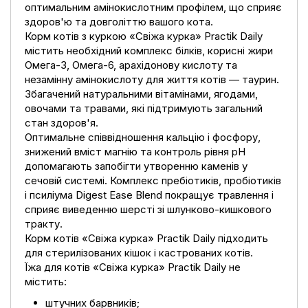
оптимальним амінокислотним профілем, що сприяє
здоров'ю та довголіттю вашого кота.
Корм котів з куркою «Свіжа курка» Practik Daily
містить необхідний комплекс білків, корисні жири
Омега-3, Омега-6, арахідонову кислоту та
незамінну амінокислоту для життя котів — таурин.
Збагачений натуральними вітамінами, ягодами,
овочами та травами, які підтримують загальний
стан здоров'я.
Оптимальне співвідношення кальцію і фосфору,
знижений вміст магнію та контроль рівня pH
допомагають запобігти утворенню каменів у
сечовій системі. Комплекс пребіотиків, пробіотиків
і псиліума Digest Ease Blend покращує травлення і
сприяє виведенню шерсті зі шлунково-кишкового
тракту.
Корм котів «Свіжа курка» Practik Daily підходить
для стерилізованих кішок і кастрованих котів.
Їжа для котів «Свіжа курка» Practik Daily не
містить:
штучних барвників;