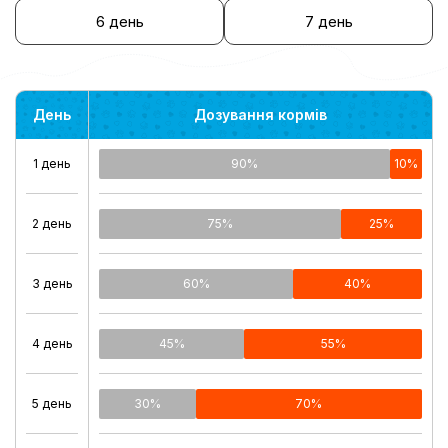
6 день
7 день
День
Дозування кормів
1 день
90%
10%
2 день
75%
25%
3 день
60%
40%
4 день
45%
55%
5 день
30%
70%