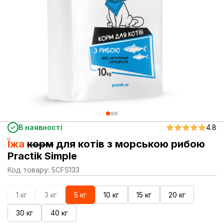
В наявності
4.8
Їжа
корм
для котів з морською рибою
Practik Simple
Код товару: 5CFS133
1 кг
3 кг
5 кг
10 кг
15 кг
20 кг
30 кг
40 кг