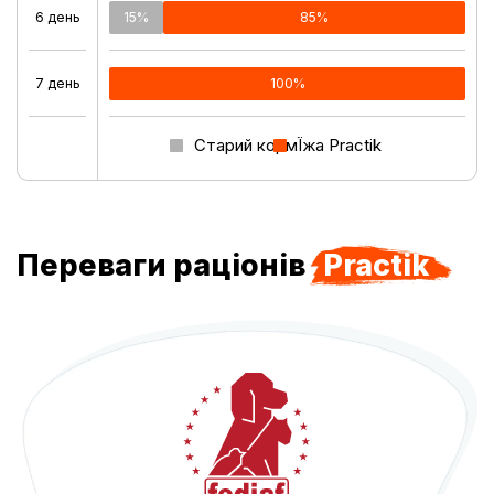
6 день
15%
85%
7 день
0%
100%
Старий корм
Їжа Practik
Переваги раціонів
Practik