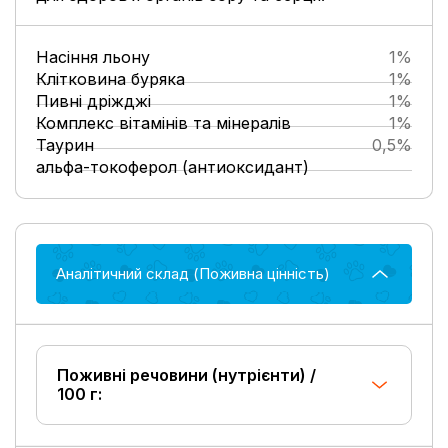
Насіння льону
1%
Клітковина буряка
1%
Пивні дріжджі
1%
Комплекс вітамінів та мінералів
1%
Таурин
0,5%
альфа-токоферол (антиоксидант)
Аналітичний склад (Поживна цінність)
Поживні речовини (нутрієнти) /
100 г: