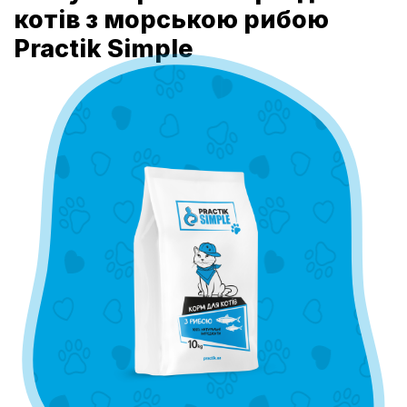
котів з морською рибою
Practik Simple