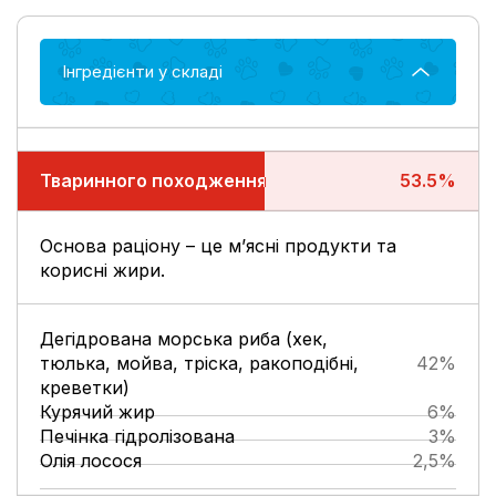
Інгредієнти у складі
Тваринного походження
Тваринного походження
53.5%
Основа раціону – це м’ясні продукти та
корисні жири.
Дегідрована морська риба (хек,
тюлька, мойва, тріска, ракоподібні,
42%
креветки)
Курячий жир
6%
Печінка гідролізована
3%
Олія лосося
2,5%