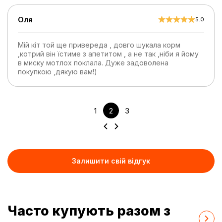
Оля
5.0
Мій кіт той ще привереда , довго шукала корм
,котрий він їстиме з апетитом , а не так ,ніби я йому
в миску мотлох поклала. Дуже задоволена
покупкою ,дякую вам!)
1
2
3
Залишити свій відгук
Часто купують разом з