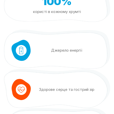
100%
користі в кожному хрумті
Джерело енергії
Здорове серце та гострий зір