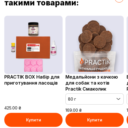
такими товарами:
PRACTIK BOX Набір для
Медальйони з качкою
приготування ласощів
для собак та котів
Practik Смаколик
80 г
80 г
425.00
₴
200 г
169.00
₴
Купити
Купити
В кошику
В кошику