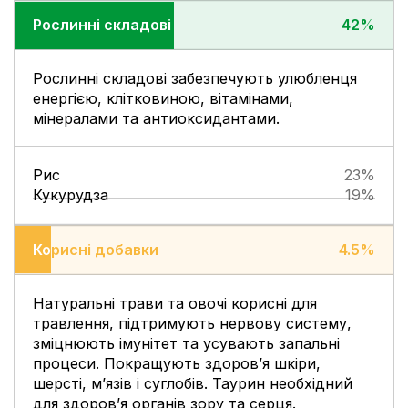
Рослинні складові
Рослинні складові
42%
Рослинні складові забезпечують улюбленця
енергією, клітковиною, вітамінами,
мінералами та антиоксидантами.
Рис
23%
Кукурудза
19%
Корисні добавки
Корисні добавки
4.5%
Натуральні трави та овочі корисні для
травлення, підтримують нервову систему,
зміцнюють імунітет та усувають запальні
процеси. Покращують здоров’я шкіри,
шерсті, м’язів і суглобів. Таурин необхідний
для здоров’я органів зору та серця.