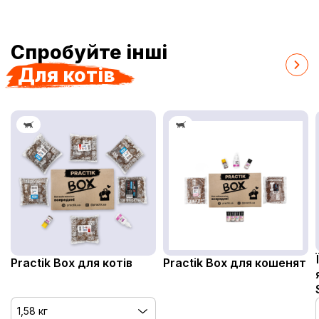
Спробуйте інші
Для котів
Practik Box для котів
Practik Box для кошенят
1,58 кг