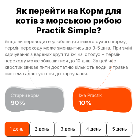
Як перейти на Корм для
котів з морською рибою
Practik Simple?
Якщо ви переводите улюбленця з іншого cyxoгo корму,
термін переходу може зменшитись до 3-5 днів. При зміні
харчування з варених круп та їжі «зі столу» – термін
переходу може збільшитися до 10 днів. За цей час
хвостик звикає пити достатню кількість води, а травна
система адаптується до харчування.
Старий корм
Їжа Practik
90%
10%
1 день
2 день
3 день
4 день
5 день