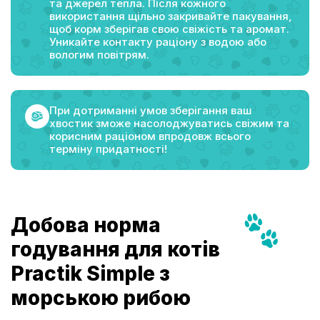
та джерел тепла. Після кожного
використання щільно закривайте пакування,
щоб корм зберігав свою свіжість та аромат.
Уникайте контакту раціону з водою або
вологим повітрям.
При дотриманні умов зберігання ваш
хвостик зможе насолоджуватись свіжим та
корисним раціоном впродовж всього
терміну придатності!
Добова норма
годування для котів
Practik Simple з
морською рибою