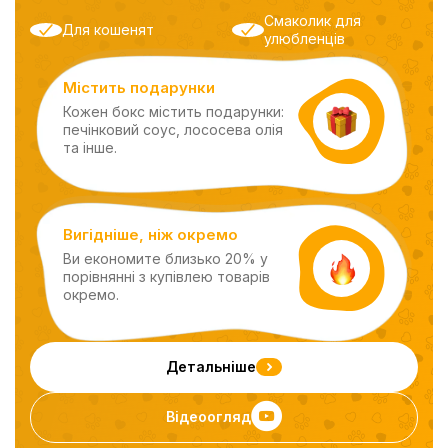
Смаколик для
Для кошенят
улюбленців
Містить подарунки
Кожен бокс містить подарунки:
печінковий соус, лососева олія
та інше.
Вигідніше, ніж окремо
Ви економите близько 20% у
порівнянні з купівлею товарів
окремо.
Детальніше
Відеоогляд